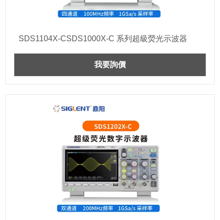
SDS1104X-CSDS1000X-C 系列超級熒光示波器
我要詢價