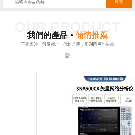
OUR PRODUCT
我們的產品 •
傾情推薦
工作專注，質量穩定、價格合理，受到用戶的信賴