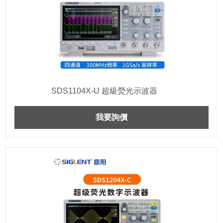
SDS1104X-U 超級熒光示波器
我要詢價