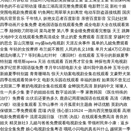
为我打月饼歌谱 热血时代电视剧免费播放全集 金玉满堂全集 名侦探柯南
绯色的不在证明动漫 喋血江湖高清完整免费观看 电影野兰花 新杜十娘
突围电视剧免费观看 钓鱼网红周翠翠夫妇离世 电动车防盗器接线图 国庆
阅兵背景音乐 千年情人 妖艳女忍者百度影音 亲密百度影音 宝贝赳赳第
四季动画片全集免费 老枪国语版在线观看免费 成全电影大全在线观看第
二季 颠倒歌刀郎歌词 菜鸟老警 第八季 黄金瞳免费观看完整版 天王 跳舞
大地8中文在线观看免费高清成全 禁止的爱 免费观看 百度百度 穿越时空
的思念 盲山完整版 my盛lady电视剧 天涯左央事件 孤单的儿媳免费观看
全集 年轻的女按摩师 布兰妮不雅照 人民的名义18集 单月大减4万亿存款
都流向哪儿了? 等到满山红叶时 《雁回时》在线观看 五等分的新娘夏季
特别篇 维塔斯opera 天浴 在线观看 百姓秀才官全集 神探包青天电视剧
侏罗纪世界3国语版免费 李月华15部电影大全 请叫我中路杀神 五等分的
新娘夏季特别篇 青青珊瑚岛 惊天大劫案电视剧全集在线观看 文豪野犬第
四季在线观看简体中文 电影失乐园在线观看 幸福的旅程 如果我不曾见过
太阳第二季 断奶电视剧全集在线观看 金蝉脱壳高清 新妈妈中文 璀璨人
生一共多少集 妻子的姐姐在线 数字追凶第一季 家教韩国 《医生特殊的
治疗》免费看 出伏后还要热多久 鹿鼎记周星驰国语在线观看 高清《调教
の锁》动漫全集观看 五华山事件 冷月孤星剑主题曲 神话优酷 英剧内政
保镖第二季免费观看 昆瑙 内亚 强心脏110524 一路向西完整版观看 高潮
电影免费观看中 流星花园日版 《扫黑·决战》在线观看免费高清 善良的
姐夫 精灵旅社3 儿媳与爸爸免费观看电视剧全集 带领村民奔小康：返乡
创业全集免费 娘心电视剧全集粤语 哦吼小闪电的真名叫什么 越狱第一季