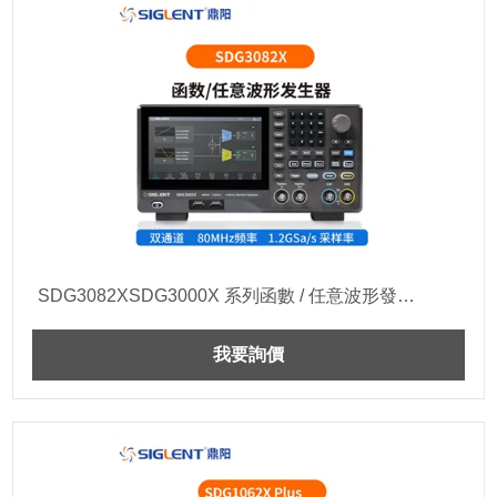
SDG3082XSDG3000X 系列函數 / 任意波形發生器
我要詢價