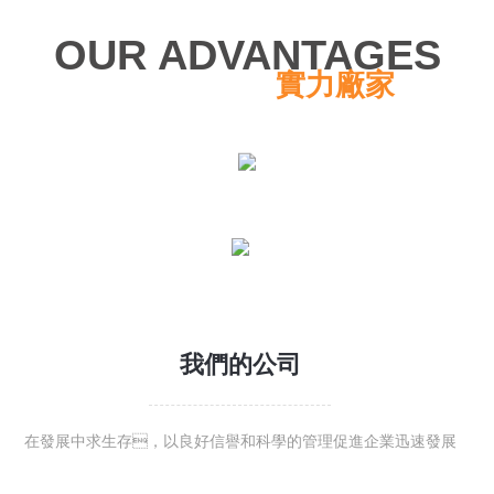
OUR ADVANTAGES
我們的優勢 •
實力廠家
工作專注，質量穩定、價格合理，受到用戶的信賴
我們的公司
在發展中求生存，以良好信譽和科學的管理促進企業迅速發展