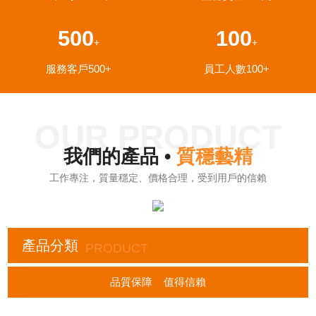
500
100
+
+
服務客戶500+
員工人數100+
OUR PRODUCT
我們的產品 •
質穩藝精
工作專注，質量穩定、價格合理，受到用戶的信賴
產品分類
PRODUCT
品質保障 值得信賴