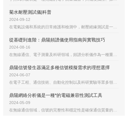
菊水耐壓測試儀|科普
2024-09-12
在電氣設備和系統的日常維護和檢測中，耐壓絕緣測試是一項至關重要的環節。它直接關系到電氣設備的正常運行和工作人員的安全。為了保障這一關鍵環節的順利進行，一款性能穩定、操作簡便的耐壓測試儀顯得尤為重要。日本菊水(KIKUSUI)耐壓測試儀以其性能和廣泛的應用領域，成為了電氣安全領域的得力助手。什么是菊水耐壓測試儀？菊水耐壓測試儀主要用于檢測電氣設備和系統在高電壓下的絕緣性能。它通過將高于正常工作的電壓加在被測設備的絕緣體上，并持續一段規定的時間，來觀察絕緣體是否能承受該電壓而不發...
從基礎到進階：鼎陽頻譜儀使用指南與實戰技巧
2024-08-16
在無線通信、電子測量及科研領域，頻譜分析儀作為一種重要的測試儀器，扮演著重要的角色。鼎陽科技，作為國內專業的測試測量儀器制造商，其頻譜儀產品以其高性能、易用性和高性價比，在市場中占據了重要地位。本文旨在從基礎到進階，介紹鼎陽頻譜儀的使用指南與實戰技巧，幫助用戶更好地掌握這一*工具。一、鼎陽頻譜儀基礎認知1.1概述鼎陽頻譜儀主要用于測量信號的頻率組成、功率分布、調制特性等參數，是分析復雜電磁環境、評估電子系統性能的關鍵設備。鼎陽頻譜儀結合了現代數字信號處理技術，能夠提供高精度的...
鼎陽信號發生器滿足多種信號模擬需求的理想選擇
2024-06-07
在電子工程、通信技術、自動化控制以及科研實驗等眾多領域，信號發生器作為一種基礎的電子測量儀器，發揮著*的作用。而鼎陽信號發生器，以其性能、廣泛的應用范圍和精準的模擬能力，成為了滿足多種信號模擬需求的理想選擇。鼎陽信號發生器在技術上具備諸多優勢。它采用了先進的數字信號處理技術和高頻電路設計，使得生成的信號穩定可靠，失真度較低。同時，該信號發生器支持多種信號類型，包括正弦波、方波、三角波、脈沖波等，能夠滿足不同應用場景的需求。此外，還具備高精度的頻率和相位控制功能，使得用戶可以精...
鼎陽網絡分析儀是一種*的電磁兼容性測試工具
2024-05-09
在無線通信領域，信號的完整性和穩定性是確保通信質量的關鍵。鼎陽網絡分析儀通過其高精度的測量能力，能夠準確捕捉并分析信號在傳輸過程中的微小變化，為工程師們提供詳盡的數據支持。無論是頻率響應、相位延遲還是群時延等關鍵參數，鼎陽網絡分析儀都能以高精度進行測量，幫助工程師們深入理解信號特性，優化系統設計。一、基本原理鼎陽網絡分析儀是一種集頻譜分析、矢量網絡分析于一體的測試設備。它通過測量信號的幅度、相位和頻率等參數，全面分析信號的頻譜特性。鼎陽網絡分析儀的基本原理基于矢量分析技術，能...