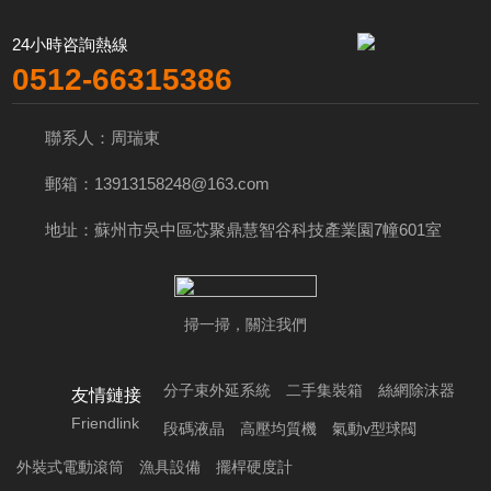
24小時咨詢熱線
0512-66315386
聯系人：周瑞東
郵箱：13913158248@163.com
地址：蘇州市吳中區芯聚鼎慧智谷科技產業園7幢601室
掃一掃，關注我們
分子束外延系統
二手集裝箱
絲網除沫器
友情鏈接
Friendlink
段碼液晶
高壓均質機
氣動v型球閥
外裝式電動滾筒
漁具設備
擺桿硬度計