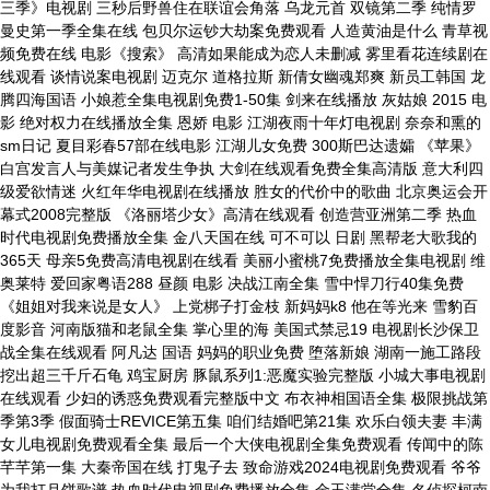
三季》电视剧 三秒后野兽住在联谊会角落 乌龙元首 双镜第二季 纯情罗
曼史第一季全集在线 包贝尔运钞大劫案免费观看 人造黄油是什么 青草视
频免费在线 电影《搜索》 高清如果能成为恋人未删减 雾里看花连续剧在
线观看 谈情说案电视剧 迈克尔 道格拉斯 新倩女幽魂郑爽 新员工韩国 龙
腾四海国语 小娘惹全集电视剧免费1-50集 剑来在线播放 灰姑娘 2015 电
影 绝对权力在线播放全集 恩娇 电影 江湖夜雨十年灯电视剧 奈奈和熏的
sm日记 夏目彩春57部在线电影 江湖儿女免费 300斯巴达遗孀 《苹果》
白宫发言人与美媒记者发生争执 大剑在线观看免费全集高清版 意大利四
级爱欲情迷 火红年华电视剧在线播放 胜女的代价中的歌曲 北京奥运会开
幕式2008完整版 《洛丽塔少女》高清在线观看 创造营亚洲第二季 热血
时代电视剧免费播放全集 金八天国在线 可不可以 日剧 黑帮老大歌我的
365天 母亲5免费高清电视剧在线看 美丽小蜜桃7免费播放全集电视剧 维
奥莱特 爱回家粤语288 昼颜 电影 决战江南全集 雪中悍刀行40集免费
《姐姐对我来说是女人》 上党梆子打金枝 新妈妈k8 他在等光来 雪豹百
度影音 河南版猫和老鼠全集 掌心里的海 美国式禁忌19 电视剧长沙保卫
战全集在线观看 阿凡达 国语 妈妈的职业免费 堕落新娘 湖南一施工路段
挖出超三千斤石龟 鸡宝厨房 豚鼠系列1:恶魔实验完整版 小城大事电视剧
在线观看 少妇的诱惑免费观看完整版中文 布衣神相国语全集 极限挑战第
季第3季 假面骑士REVICE第五集 咱们结婚吧第21集 欢乐白领夫妻 丰满
女儿电视剧免费观看全集 最后一个大侠电视剧全集免费观看 传闻中的陈
芊芊第一集 大秦帝国在线 打鬼子去 致命游戏2024电视剧免费观看 爷爷