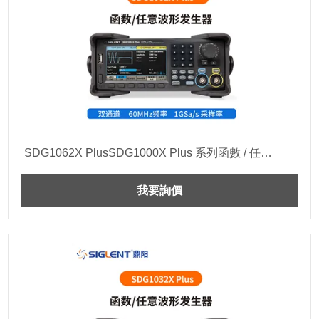
SDG1062X PlusSDG1000X Plus 系列函數 / 任意波形發生器
我要詢價