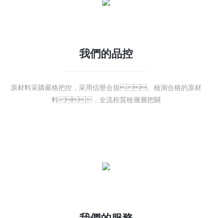
我們的品控
原材料采購嚴格把控，采用信譽合規、檢測合格的原材
料，全流程質檢層層把關