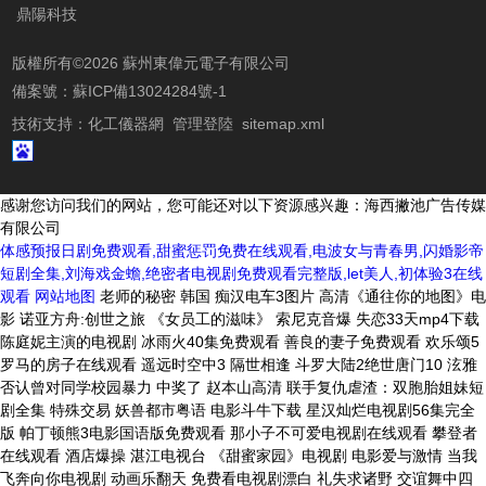
鼎陽科技
版權所有©2026 蘇州東偉元電子有限公司
備案號：蘇ICP備13024284號-1
技術支持：
化工儀器網
管理登陸
sitemap.xml
感谢您访问我们的网站，您可能还对以下资源感兴趣：海西撇池广告传媒
有限公司
体感预报日剧免费观看,甜蜜惩罚免费在线观看,电波女与青春男,闪婚影帝
短剧全集,刘海戏金蟾,绝密者电视剧免费观看完整版,let美人,初体验3在线
观看
网站地图
老师的秘密 韩国 痴汉电车3图片 高清《通往你的地图》电
影 诺亚方舟:创世之旅 《女员工的滋味》 索尼克音爆 失恋33天mp4下载
陈庭妮主演的电视剧 冰雨火40集免费观看 善良的妻子免费观看 欢乐颂5
罗马的房子在线观看 遥远时空中3 隔世相逢 斗罗大陆2绝世唐门10 泫雅
否认曾对同学校园暴力 中奖了 赵本山高清 联手复仇虐渣：双胞胎姐妹短
剧全集 特殊交易 妖兽都市粤语 电影斗牛下载 星汉灿烂电视剧56集完全
版 帕丁顿熊3电影国语版免费观看 那小子不可爱电视剧在线观看 攀登者
在线观看 酒店爆操 湛江电视台 《甜蜜家园》电视剧 电影爱与激情 当我
飞奔向你电视剧 动画乐翻天 免费看电视剧漂白 礼失求诸野 交谊舞中四