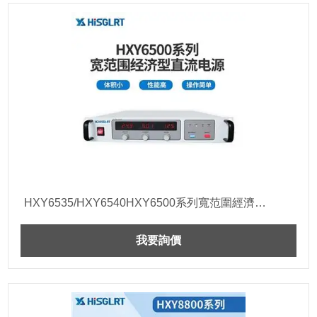
HXY6535/HXY6540HXY6500系列寬范圍經濟型直流電源
我要詢價