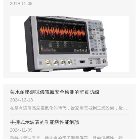
2019-11-09
菊水耐壓測試儀電氣安全檢測的堅實防線
2024-12-13
在當今這個高度電氣化的時代，從家用電器到工業設備，從微小電子元件到大型電力系統，電氣設備無處不在，它們不僅較大地便利了我們的生活和工作，也成為了現代社會的基礎設施。然而，隨著電氣設備的廣泛應用，電氣安全問題也日益凸顯，其中，絕緣強度的可靠性是確保設備正常運行及人員安全的關鍵因素之一。作為電氣安全檢測領域的重要工具，扮演著重要的角色，為電氣產品的質量和安全筑起了一道堅實的防線。一、應用領域菊水耐壓測試儀主要用于評估電氣設備的絕緣材料、組件或系統在高電壓作用下的耐受能力。其應用范...
手持式示波表的功能與性能解讀
2024-11-09
手持式示波表是一種先進的電子測量儀器，具備便攜性、操作簡便等特點，廣泛應用于各種工業、電子、研發和實驗室等領域。它通過變換肉眼看不見的電信號為可視圖像，使得用戶能夠直觀地研究和分析各種電現象的變化過程。一、基本概念手持式示波表是一種將數字存儲示波器、數字萬用表以及記錄儀三者功能集于一身的便攜式測量儀器。它利用高速電子束在涂有熒光物質的屏面上描繪出被測信號的瞬時值變化曲線，從而幫助用戶觀察不同信號幅度隨時間變化的波形曲線。此外，手持式示波表還能測量多種電量，如電壓、電流、頻率、...